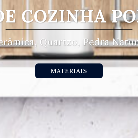
DE COZINHA PO
erâmica, Quartzo, Pedra Natur
MATERIAIS