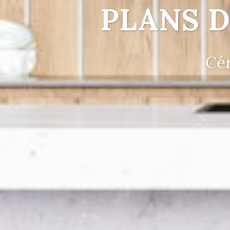
PLANS D
Cér