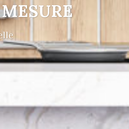
R MESURE
elle