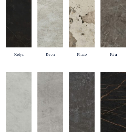
Kelya
Keon
Khalo
Kira