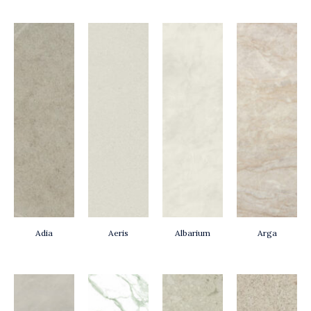
Adia
Aeris
Albarium
Arga