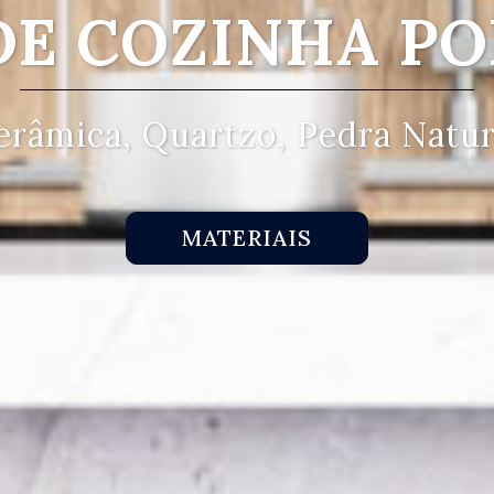
DE COZINHA PO
erâmica, Quartzo, Pedra Natur
MATERIAIS