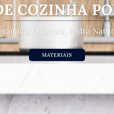
DE COZINHA PO
erâmica, Quartzo, Pedra Natur
MATERIAIS