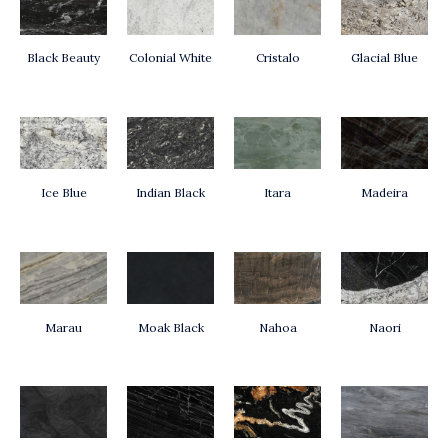
Cristalo
Black Beauty
Colonial White
Glacial Blue
Ice Blue
Indian Black
Itara
Madeira
Marau
Moak Black
Nahoa
Naori